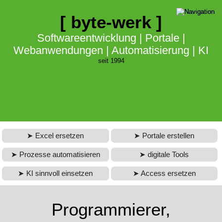
Services & Beratung
digitale Lösungen
[ byte-werk ]
Portale & Plattformen
Softwareentwicklung
Softwareentwicklung | Portale |
Webanwendungen | Automatisierung | KI
automatisieren & digitalisieren
Webentwicklung & Webdesign
seit 1994
Datenbanken
KI-Lösungen
eLearning & Lernsysteme
veraltete Software ersetzen
Web App Entwicklung
Contao CMS
Excel ersetzen
Portale erstellen
Prozesse automatisieren
digitale Tools
IT Beratung
KI sinnvoll einsetzen
Access ersetzen
Suchmaschinenoptimierung (SEO)
Programmierer,