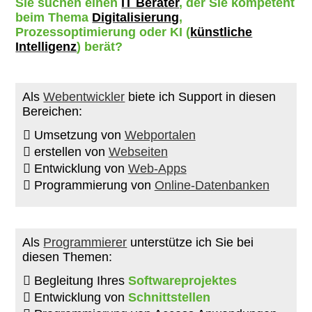
Sie suchen einen
IT Berater
, der Sie kompetent
beim Thema
Digitalisierung
,
Prozessoptimierung oder KI (
künstliche
Intelligenz
) berät?
Als
Webentwickler
biete ich Support in diesen
Bereichen:
Umsetzung von
Webportalen
erstellen von
Webseiten
Entwicklung von
Web-Apps
Programmierung von
Online-Datenbanken
Als
Programmierer
unterstütze ich Sie bei
diesen Themen:
Begleitung Ihres
Softwareprojektes
Entwicklung von
Schnittstellen