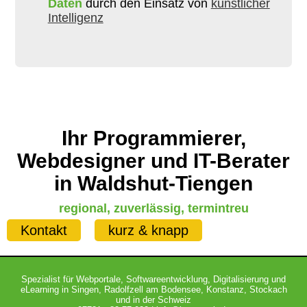
Daten
durch den Einsatz von
künstlicher
Intelligenz
Ihr Programmierer,
Webdesigner und IT-Berater
in Waldshut-Tiengen
regional, zuverlässig, termintreu
Kontakt
kurz & knapp
Spezialist für
Webportale
,
Softwareentwicklung
,
Digitalisierung
und
eLearning
in Singen,
Radolfzell
am Bodensee
,
Konstanz
,
Stockach
und in der
Schweiz