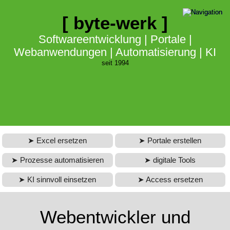
Services & Beratung
digitale Lösungen
[ byte-werk ]
Portale & Plattformen
Softwareentwicklung
Softwareentwicklung | Portale |
Webanwendungen | Automatisierung | KI
automatisieren & digitalisieren
Webentwicklung & Webdesign
seit 1994
Datenbanken
KI-Lösungen
eLearning & Lernsysteme
veraltete Software ersetzen
Web App Entwicklung
Contao CMS
Excel ersetzen
Portale erstellen
Prozesse automatisieren
digitale Tools
IT Beratung
KI sinnvoll einsetzen
Access ersetzen
Suchmaschinenoptimierung (SEO)
Webentwickler und