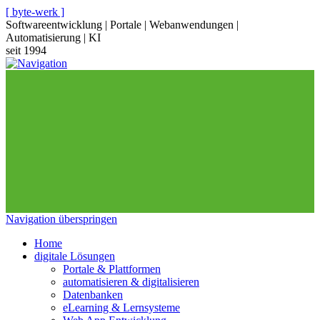
[ byte-werk ]
Softwareentwicklung | Portale | Webanwendungen |
Automatisierung | KI
seit 1994
Navigation überspringen
Home
digitale Lösungen
Portale & Plattformen
automatisieren & digitalisieren
Datenbanken
eLearning & Lernsysteme