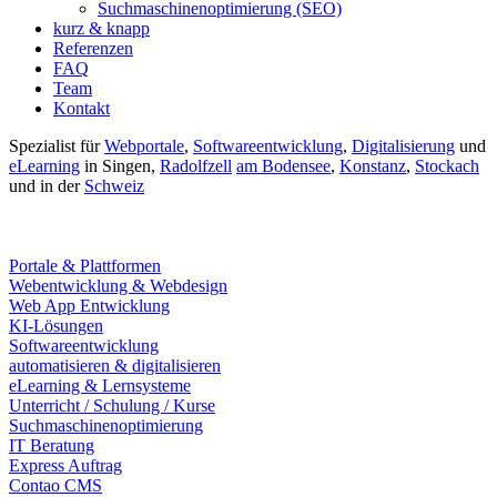
Suchmaschinenoptimierung (SEO)
kurz & knapp
Referenzen
FAQ
Team
Kontakt
Spezialist für
Webportale
,
Softwareentwicklung
,
Digitalisierung
und
eLearning
in Singen,
Radolfzell
am Bodensee
,
Konstanz
,
Stockach
und in der
Schweiz
07731 - 82 77 022
|
info@byte-werk.de
Portale & Plattformen
Webentwicklung & Webdesign
Web App Entwicklung
KI-Lösungen
Softwareentwicklung
automatisieren & digitalisieren
eLearning & Lernsysteme
Unterricht / Schulung / Kurse
Suchmaschinenoptimierung
IT Beratung
Express Auftrag
Contao CMS